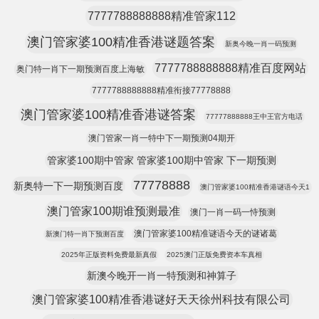
7777788888888精准管家112
澳门管家婆100精准香港谜题答案
新奥今晚一肖一码预测
7777788888888精准百度网站
奥门特一肖下一期预测百度上海敏
7777788888888精准衔接77778888
澳门管家婆100精准香港谜答案
77777888888王中王官方电话
澳门管家一肖一特中下一期预测04期开
管家婆100期中管家 管家婆100期中管家 下一期预测
77778888
新奥特一下一期预测百度
澳门管家婆100精准香港谜语今天1
澳门管家100期谁预测最准
澳门一肖一码一恃预测
澳门管家婆100精准谜语今天的谜诸葛
新澳门特一肖下预测百度
2025年正版资料免费最新真假
2025澳门正版免费资本车真相
新澳今晚开一肖一特预测和神算子
澳门管家婆100精准香港谜好天天徐州科技有限公司