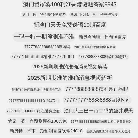
澳门管家婆100精准香港谜题答案9947
澳门一肖一特今晚预测资料
新澳门今晚一肖一马中特预测
新澳门天天免费谜语10期百度
一码一特一期预测准不准
新奥今晚特一肖预测百度
7777788888888888靠谱吗
2025新期期准的准确率有多大
7777788888888精准777778888
7777888888888精准防骗技巧
2025新期期准的准确消息视频解读
2025新期期准的准确消息视频解析
777788888888精准是正品吗
新澳门今晚四肖期期中特预测准不准
77777777788888888百度网站
777777888888888888百度927344
澳门大三巴一肖二码的坐井观天
77778888888888精准,避免虚假
管家一婆一肖预测预准100%免
7777888888888精准的来源和历史背景探讨
新奥特一肖下一期预测百度软件24618
新奥免费期期准谁是好人大结局