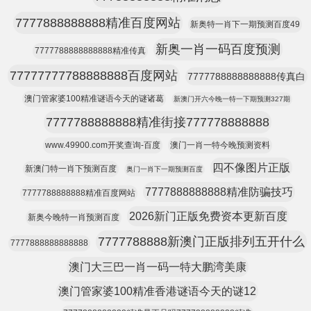
7777888888888精准百度网站
新奥特一肖下一期预测百度49
新奥一肖一码百度预测
7777788888888888精准传真
77777777788888888百度网站
7777788888888888传真白
澳门管家婆100精准谜语今天的谜诸葛
新澳门开六今晚一特一下期预测327期
7777788888888精准街接777778888888
www.49900.com开奖查询-百度
澳门一肖一特今晚预测资料
四不像图片正版
新澳门特一肖下预测百度
奥门一肖下一期预测百度
7777888888888精准防骗技巧
7777788888888精准百度网站
2026新门正版免费资本更新百度
新奥今晚特一肖预测百度
7777788888新澳门正版排列五开什么
7777888888888888
澳门大三巴一肖一码一特大鹏湾美康
澳门管家婆100精准香港谜语今天的谜12