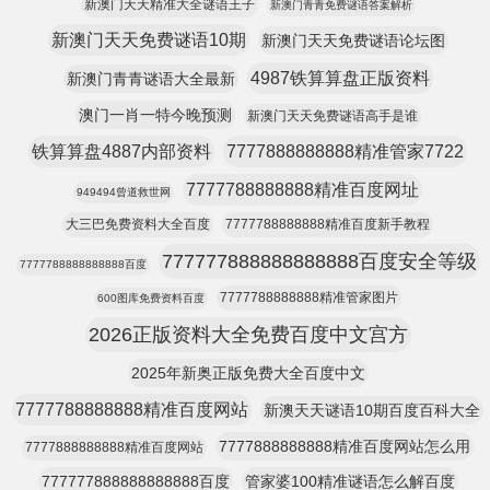
新澳门天天精准大全谜语王子
新澳门青青免费谜语答案解析
新澳门天天免费谜语10期
新澳门天天免费谜语论坛图
4987铁算算盘正版资料
新澳门青青谜语大全最新
澳门一肖一特今晚预测
新澳门天天免费谜语高手是谁
铁算算盘4887内部资料
7777888888888精准管家7722
7777788888888精准百度网址
949494曾道救世网
大三巴免费资料大全百度
7777788888888精准百度新手教程
777777888888888888百度安全等级
7777788888888888百度
7777788888888精准管家图片
600图库免费资料百度
2026正版资料大全免费百度中文宫方
2025年新奥正版免费大全百度中文
7777788888888精准百度网站
新澳天天谜语10期百度百科大全
7777888888888精准百度网站怎么用
7777888888888精准百度网站
777777888888888888百度
管家婆100精准谜语怎么解百度