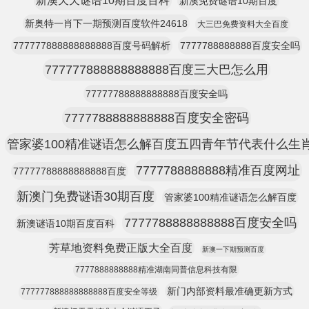
新澳天天谜语10期百度百科
新澳免费谜语10期百度
新奥特一肖下一期预测百度软件24618
大三巴免费资料大全百度
777777888888888888百度号码解析
7777788888888百度安全吗
777777888888888888百度三大巴怎么用
77777788888888888百度安全吗
7777788888888888百度安全密码
管家婆100精准谜语怎么解百度五四青年节代表什么生
7777788888888精准百度网址
77777788888888888百度
新澳门免费谜语30期百度
管家婆100精准谜语怎么解百度
7777788888888888百度安全吗
新澳谜语10期百度百科
芳草地资料免费正版大全百度
新澳一下期预测百度
7777888888888精准湖南同普信息科技有限
新门内部资料最准确更新方式
777777888888888888百度安全等级