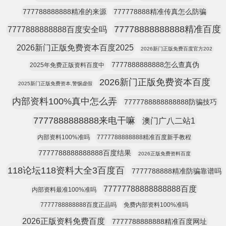
777788888888精准的来源
777778888精准传真怎么防骗
77778888888888精准百度
7777888888888百度安全吗
2026新门正版免费资本百度2025
2026新门正版免费百度官方202
7777888888888怎么查真伪
2025年免费正版资料百度中
2026新门正版免费资本百度
2025新门正版免费资本,警惕虚假
内部资料100%真中怎么弄
7777788888888888防骗技巧
7777888888888来电干嘛
澳门广八二站1
内部资料100%准吗
7777788888888精准百度新手教程
7777788888888888百度结果
2026正版免费资料百度
118论坛118资料大全3百度百
7777788888精准防骗靠谱吗
77777788888888888百度
内部资料最准100%准吗
7777788888888百度正品吗
免费内部资料100%准吗
2026正版资料免费百度
7777788888888精准百度网址