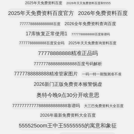
2025年天免费资料百度
2026年天天免费资料百度和5555
2025年天免费资料百度官方
2026年免费资料百度
2026全年免费资料查询百度
7777788888888888百度
17库恢复正常使用1
7777788888888百度靠谱吗
7777788888888百度安全吗
2025年天天免费查询资料百度
77778888888精准正品吗
777777888888888888百度号码解析
7777788888888精准管家图片
一码一特一期预测准不准
2026新门正版免费资本猴警惕虚
奥特今晚9点30分开啥意思
77777777777888888888888靠谱吗
大三巴免费资料大全百度
2026年最新免费资料大全百度
555525oom王中王5555555的寓意和象征