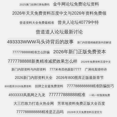
金牛网论坛免费论坛资料
2025澳门挂牌灯牌免费吗
2026年天天免费资料百度中文与2026年资料免费领
曾夫人论坛40779中特
曾道资料大全免费最精准
曾道道人论坛最新讨论
493333WWW马头诗背后的故事
新门内部最精确更新内容解读
2026年新门正版免费资本
7777788888精准怎么防骗
7777788888新奥精准减肥效果怎么样
2026年免费资料百度中文
新门内部资料与内部资料
777米奇四色眼影7777
广洲传真猜特诗
2026新门内部资料大全
2026年800图库正版最新章节
777788888888精准防骗技巧
挂牌之全篇免费资料
800图库2026免费资料
777777888888精准
4933333凤凰网之九龙
一码一特预测免费
大三巴致力打造火热全网
芳草地资料免费正版大全百度
777788888888精准是正品吗
2026年天天免费资料百度官方