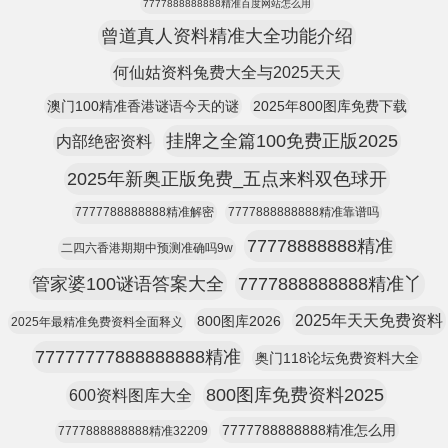
7777888888888精准百度网站怎么用
曾道真人资料精准大全功能介绍
何仙姑资料兔费大全与2025天天
澳门100精准香港谜语今天的谜
2025年800图库免费下载
挂牌之全篇100免费正版2025
内部绝密资料
2025年新奥正版免费_五点来料双色球开
7777788888888精准解密
7777888888888精准靠谱吗
77778888888精准
二四六香港期期中预测准确吗9w
管家婆100谜语答案大全
7777888888888精准丫
2025年天天免费资料
800图库2026
2025年最精准免费资料全面释义
77777777888888888精准
奥门118论坛免费资料大全
800图库免费资料2025
600资料图库大全
7777788888888精准怎么用
7777888888888精准32209