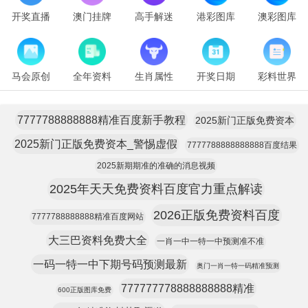
开奖直播
澳门挂牌
高手解迷
港彩图库
澳彩图库
马会原创
全年资料
生肖属性
开奖日期
彩料世界
7777788888888精准百度新手教程
2025新门正版免费资本
2025新门正版免费资本_警惕虚假
7777788888888888百度结果
2025新期期准的准确的消息视频
2025年天天免费资料百度官力重点解读
2026正版免费资料百度
7777788888888精准百度网站
大三巴资料免费大全
一肖一中一特一中预测准不准
一码一特一中下期号码预测最新
奥门一肖一特一码精准预测
777777778888888888精准
600正版图库免费